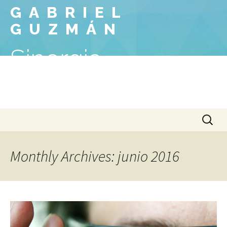
GABRIEL
GUZMÁN
Sinergia
Tecnológica
Skip
Buscar:
to
content
Monthly Archives: junio 2016