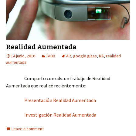
Realidad Aumentada
14 junio, 2016
TABD
AR
,
google glass
,
RA
,
realidad
aumentada
Comparto con uds. un trabajo de Realidad
Aumentada que realicé recientemente:
Presentación Realidad Aumentada
Investigación Realidad Aumentada
Leave a comment