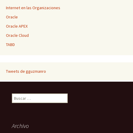
Internet en las Organizaciones
Oracle
Oracle APEX
Oracle Cloud
TABD
Tweets de gguzmanro
Buscar:
Archivo